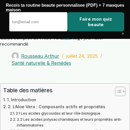
Passer
Recois ta routine beaute personnalisee (PDF) + 7 masques
au
maison
contenu
Zero Touch
Faire mon quiz
beaute
×
Guide complet de l’Aloe Vera : Dosage journalier
recommandé
Rousseau Arthur
juillet 24, 2025
Santé naturelle & Remèdes
Table des matières
1. Introduction
2. L’Aloe Vera : Composants actifs et propriétés
2.1 Les acides glycosides et leur rôle biologique
2.2 Les acides polysaccharidiques et leurs propriétés anti-
inflammatoires