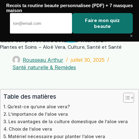
Passer
Recois ta routine beaute personnalisee (PDF) + 7 masques
au
maison
contenu
Zero Touch
Faire mon quiz
beaute
×
Guide Complet et Ultra Détailé sur l’Aloi Vera :
Plantes et Soins – Aloé Vera, Culture, Santé et Santé
Rousseau Arthur
juillet 30, 2025
Santé naturelle & Remèdes
Table des matières
Qu’est-ce qu’une aloe vera?
L’importance de l’aloe vera
Les avantages de la culture domestique de l’aloe vera
Choix de l’aloe vera
Matériel nécessaire pour planter l’aloe vera