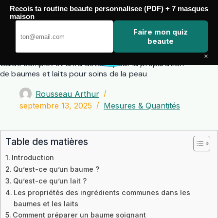
Passer
Recois ta routine beaute personnalisee (PDF) + 7 masques
au
maison
contenu
Zero Touch
Faire mon quiz
beaute
×
Guide complet et ultra détaillé pour la préparation
de baumes et laits pour soins de la peau
Rousseau Arthur
septembre 13, 2025
Mesures & Quantités
Table des matières
Introduction
Qu’est-ce qu’un baume ?
Qu’est-ce qu’un lait ?
Les propriétés des ingrédients communes dans les
baumes et les laits
Comment préparer un baume soignant