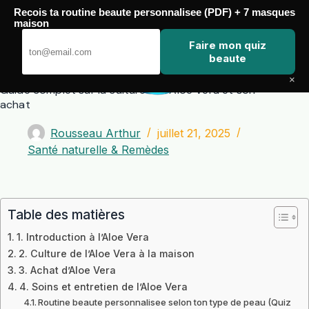
Passer
Recois ta routine beaute personnalisee (PDF) + 7 masques
au
maison
contenu
Zero Touch
Faire mon quiz
beaute
×
Guide complet sur la culture de l’Aloe Vera et son
achat
Rousseau Arthur
juillet 21, 2025
Santé naturelle & Remèdes
Table des matières
1. Introduction à l’Aloe Vera
2. Culture de l’Aloe Vera à la maison
3. Achat d’Aloe Vera
4. Soins et entretien de l’Aloe Vera
Routine beaute personnalisee selon ton type de peau (Quiz