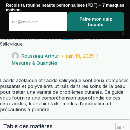
Passer
Recois ta routine beaute personnalisee (PDF) + 7 masques
au
maison
contenu
Zero Touch
Faire mon quiz
beaute
×
Guide Complet sur l’Acide Azélaïque et l’Acide
Salicylique
Rousseau Arthur
juin 19, 2025
Mesures & Quantités
L’acide azélaïque et l’acide salicylique sont deux composés
puissants et polyvalents utilisés dans les soins de la peau
pour traiter une variété de problèmes cutanés. Ce guide
vous fournira une compréhension approfondie de ces
deux acides, leurs bienfaits, modes d’application et
précautions à prendre.
Table des matières