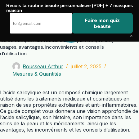
Passer
Recois ta routine beaute personnalisee (PDF) + 7 masques
au
maison
contenu
Zero Touch
Faire mon quiz
beaute
×
Guide complet sur l’acide salicylique : ce qu’il est,
usages, avantages, inconvénients et conseils
d’utilisation
Rousseau Arthur
juillet 2, 2025
Mesures & Quantités
L’acide salicylique est un composé chimique largement
utilisé dans les traitements médicaux et cosmétiques en
raison de ses propriétés exfoliantes et anti-inflammatoires.
Ce guide complet vous donnera une vision approfondie de
l’acide salicylique, son histoire, son importance dans les
soins de la peau et les médicaments, ainsi que les
avantages, les inconvénients et les conseils d’utilisation.