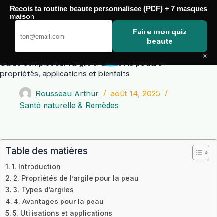
Passer
Recois ta routine beaute personnalisee (PDF) + 7 masques
au
maison
contenu
Zero Touch
Faire mon quiz
beaute
×
Guide complet sur l’argile crème et la poudre :
propriétés, applications et bienfaits
Rousseau Arthur
août 14, 2025
Santé naturelle & Remèdes
Table des matières
1. Introduction
2. Propriétés de l’argile pour la peau
3. Types d’argiles
4. Avantages pour la peau
5. Utilisations et applications