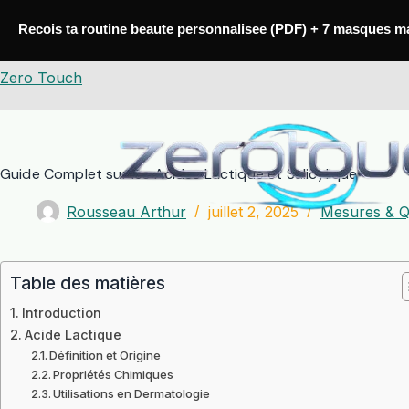
Passer
au
Recois ta routine beaute personnalisee (PDF) + 7 masques m
contenu
Zero Touch
Guide Complet sur les Acides Lactique et Salicylique
Rousseau Arthur
juillet 2, 2025
Mesures & Q
Table des matières
Introduction
Acide Lactique
Définition et Origine
Propriétés Chimiques
Utilisations en Dermatologie