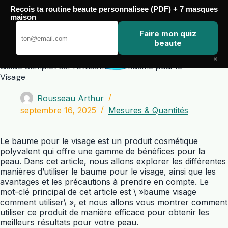
Passer
Recois ta routine beaute personnalisee (PDF) + 7 masques
au
maison
contenu
Zero Touch
Faire mon quiz
beaute
×
Guide Complet sur l’Utilisation du Baume pour le
Visage
Rousseau Arthur
septembre 16, 2025
Mesures & Quantités
Le baume pour le visage est un produit cosmétique
polyvalent qui offre une gamme de bénéfices pour la
peau. Dans cet article, nous allons explorer les différentes
manières d’utiliser le baume pour le visage, ainsi que les
avantages et les précautions à prendre en compte. Le
mot-clé principal de cet article est \ »baume visage
comment utiliser\ », et nous allons vous montrer comment
utiliser ce produit de manière efficace pour obtenir les
meilleurs résultats pour votre peau.