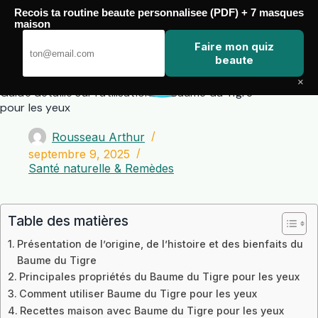
Passer
Recois ta routine beaute personnalisee (PDF) + 7 masques
au
maison
contenu
Zero Touch
Faire mon quiz
beaute
×
Guide détaillé sur l’utilisation de Baume du Tigre
pour les yeux
Rousseau Arthur
septembre 9, 2025
Santé naturelle & Remèdes
Table des matières
Présentation de l’origine, de l’histoire et des bienfaits du
Baume du Tigre
Principales propriétés du Baume du Tigre pour les yeux
Comment utiliser Baume du Tigre pour les yeux
Recettes maison avec Baume du Tigre pour les yeux