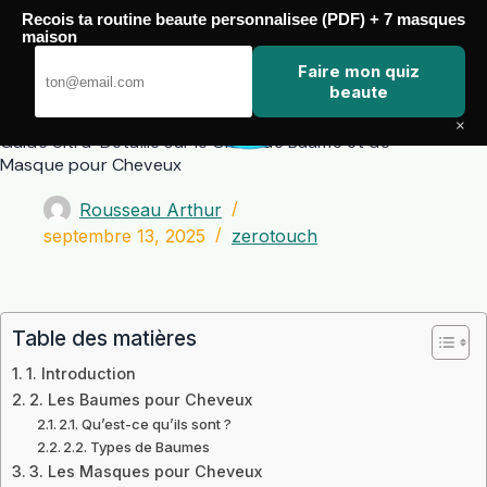
Passer
Recois ta routine beaute personnalisee (PDF) + 7 masques
au
maison
contenu
Zero Touch
Faire mon quiz
beaute
×
Guide Ultra-Détaillé sur le Choix de Baume et de
Masque pour Cheveux
Rousseau Arthur
septembre 13, 2025
zerotouch
Table des matières
1. Introduction
2. Les Baumes pour Cheveux
2.1. Qu’est-ce qu’ils sont ?
2.2. Types de Baumes
3. Les Masques pour Cheveux