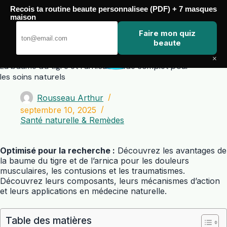
Passer
Recois ta routine beaute personnalisee (PDF) + 7 masques
au
maison
contenu
Zero Touch
Faire mon quiz
beaute
×
La baume du tigre et l’arnica : Guide complet pour
les soins naturels
Rousseau Arthur
septembre 10, 2025
Santé naturelle & Remèdes
Optimisé pour la recherche :
Découvrez les avantages de
la baume du tigre et de l’arnica pour les douleurs
musculaires, les contusions et les traumatismes.
Découvrez leurs composants, leurs mécanismes d’action
et leurs applications en médecine naturelle.
Table des matières