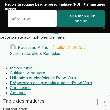
Passer
Recois ta routine beaute personnalisee (PDF) + 7 masques
au
maison
contenu
Zero Touch
Faire mon quiz
beaute
×
L’Aloe Vera : guide complet pour cultiver et utiliser
cette plante aux multiples bienfaits
Rousseau Arthur
juillet 21, 2025
Santé naturelle & Remèdes
Introduction
Cultiver l’Aloe Vera
Utilisation et bienfaits de l’Aloe Vera
Préparation des produits à base d’Aloe Vera
Conclusion
Annexes
Table des matières
Introduction