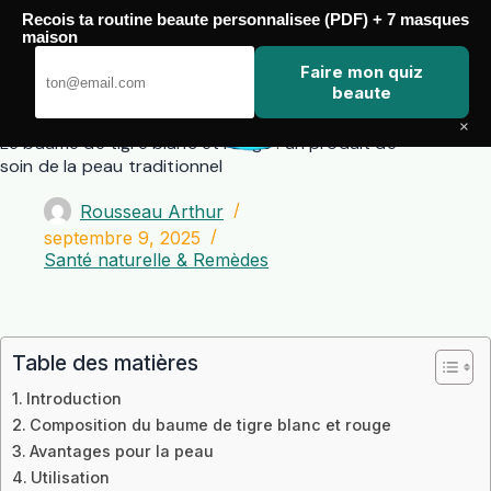
Passer
Recois ta routine beaute personnalisee (PDF) + 7 masques
au
maison
contenu
Zero Touch
Faire mon quiz
beaute
×
Le baume de tigre blanc et rouge : un produit de
soin de la peau traditionnel
Rousseau Arthur
septembre 9, 2025
Santé naturelle & Remèdes
Table des matières
Introduction
Composition du baume de tigre blanc et rouge
Avantages pour la peau
Utilisation