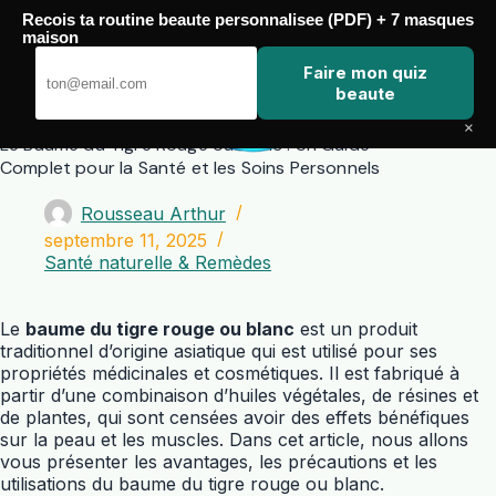
Passer
Recois ta routine beaute personnalisee (PDF) + 7 masques
au
maison
contenu
Zero Touch
Faire mon quiz
beaute
×
Le Baume du Tigre Rouge ou Blanc : Un Guide
Complet pour la Santé et les Soins Personnels
Rousseau Arthur
septembre 11, 2025
Santé naturelle & Remèdes
Le
baume du tigre rouge ou blanc
est un produit
traditionnel d’origine asiatique qui est utilisé pour ses
propriétés médicinales et cosmétiques. Il est fabriqué à
partir d’une combinaison d’huiles végétales, de résines et
de plantes, qui sont censées avoir des effets bénéfiques
sur la peau et les muscles. Dans cet article, nous allons
vous présenter les avantages, les précautions et les
utilisations du baume du tigre rouge ou blanc.