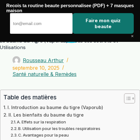
Passer
Recois ta routine beaute personnalisee (PDF) + 7 masques
au
maison
contenu
Zero Touch
Faire mon quiz
beaute
×
Le Baume du Tigre (Vaporub) : Tous ses Secrets et
Utilisations
Rousseau Arthur
septembre 10, 2025
Santé naturelle & Remèdes
Table des matières
I. Introduction au baume du tigre (Vaporub)
II. Les bienfaits du baume du tigre
A. Effets sur la respiration
B. Utilisation pour les troubles respiratoires
C. Avantages pour la peau