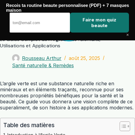
Passer
Recois ta routine beaute personnalisee (PDF) + 7 masques
au
maison
contenu
Zero Touch
Faire mon quiz
beaute
×
Le Guide Complet de l’Argile Verte : Bienfaits,
Utilisations et Applications
Rousseau Arthur
août 25, 2025
Santé naturelle & Remèdes
L’argile verte est une substance naturelle riche en
minéraux et en éléments traçants, reconnue pour ses
nombreuses propriétés bénéfiques pour la santé et la
beauté. Ce guide vous donnera une vision complète de ce
superaliment, de son histoire à ses applications modernes.
Table des matières
Introduction à l’Argile Verte