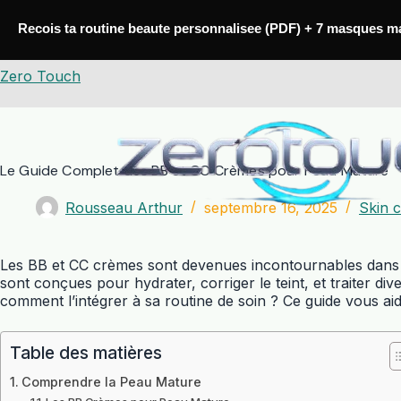
Passer
au
Recois ta routine beaute personnalisee (PDF) + 7 masques m
contenu
Zero Touch
Le Guide Complet des BB et CC Crèmes pour Peau Mature
Rousseau Arthur
septembre 16, 2025
Skin c
Les BB et CC crèmes sont devenues incontournables dans 
sont conçues pour hydrater, corriger le teint, et traiter 
comment l’intégrer à sa routine de soin ? Ce guide vous ai
Table des matières
Comprendre la Peau Mature