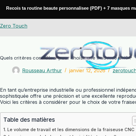
Passer
au
Recois ta routine beaute personnalisee (PDF) + 7 masques m
contenu
Zero Touch
Quels critères considérer pour choisir une fraiseuse CNC ?
Rousseau Arthur
janvier 12, 2026
zerotouc
En tant qu’entreprise industrielle ou professionnel indé
sophistiquée offre une précision et une excellente reproduct
Voici les critères à considérer pour le choix de votre frais
Table des matières
Le volume de travail et les dimensions de la fraiseuse CNC