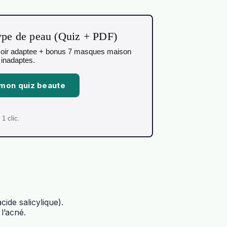
type de peau (Quiz + PDF)
in/soir adaptee + bonus 7 masques maison
 inadaptes.
 mon quiz beaute
1 clic.
cide salicylique).
l’acné.