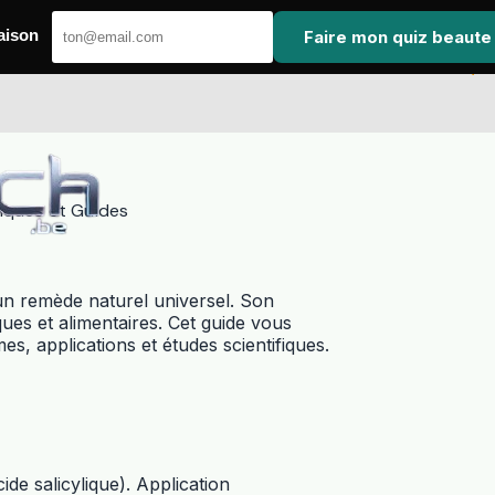
Faire mon quiz beaute
aison
fiques et Guides
un remède naturel universel. Son
ues et alimentaires. Cet guide vous
mes, applications et études scientifiques.
ide salicylique). Application