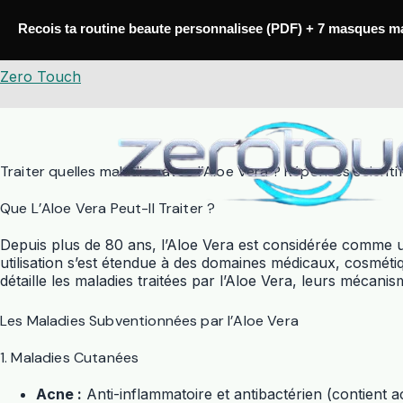
Passer
au
Recois ta routine beaute personnalisee (PDF) + 7 masques m
contenu
Zero Touch
Traiter quelles maladies avec l’Aloe Vera ? Réponses scienti
Que L’Aloe Vera Peut-Il Traiter ?
Depuis plus de 80 ans, l’Aloe Vera est considérée comme 
utilisation s’est étendue à des domaines médicaux, cosmétiq
détaille les maladies traitées par l’Aloe Vera, leurs mécanis
Les Maladies Subventionnées par l’Aloe Vera
1. Maladies Cutanées
Acne :
Anti-inflammatoire et antibactérien (contient ac