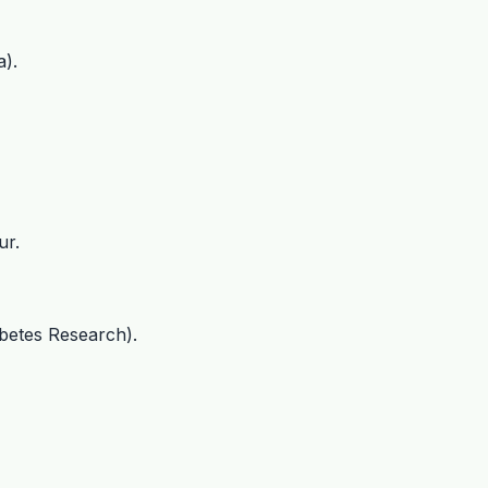
a).
ur.
abetes Research).