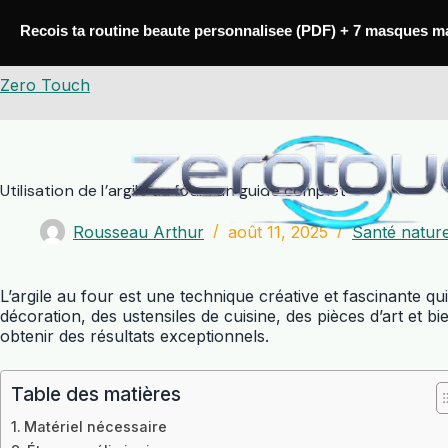
Passer
au
Recois ta routine beaute personnalisee (PDF) + 7 masques m
contenu
Zero Touch
Utilisation de l’argile au four : un guide complet
Rousseau Arthur
août 11, 2025
Santé natur
L’argile au four est une technique créative et fascinante 
décoration, des ustensiles de cuisine, des pièces d’art et bi
obtenir des résultats exceptionnels.
Table des matières
Matériel nécessaire