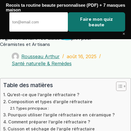
Passer
Recois ta routine beaute personnalisee (PDF) + 7 masques
au
maison
contenu
Zero Touch
Faire mon quiz
beaute
×
Argile Réfractaire : Le Guide Complet pour
Céramistes et Artisans
Rousseau Arthur
août 16, 2025
Santé naturelle & Remèdes
Table des matières
Qu’est-ce que l’argile réfractaire ?
Composition et types d’argile réfractaire
Types principaux :
Pourquoi utiliser l’argile réfractaire en céramique ?
Comment préparer l’argile réfractaire ?
Cuisson et séchage de l’argile réfractaire