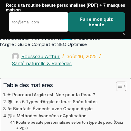
Passer
Recois ta routine beaute personnalisee (PDF) + 7 masques
au
maison
contenu
Zero Touch
Faire mon quiz
beaute
×
Révolutionner Votre Routine de Skincare avec
l’Argile : Guide Complet et SEO Optimisé
Rousseau Arthur
août 16, 2025
Santé naturelle & Remèdes
Table des matières
🌟 Pourquoi l’Argile est-Nee pour la Peau ?
🌍 Les 6 Types d’Argile et leurs Spécificités
💫 Bienfaits Évidents avec Chaque Argile
🧖♀️ Méthodes Avancées d’Application
Routine beaute personnalisee selon ton type de peau (Quiz
+ PDF)