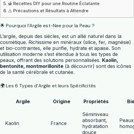
🍯 Recettes DIY pour une Routine Éclatante
⚠️ Précautions et Résultats à Attendre
🌟 Pourquoi l’Argile est-Nee pour la Peau ?
L’argile, depuis des siècles, est un allié naturel dans la
cosmétique. Richissime en minéraux (silice, fer, magnésie)
et bio-contraintes, elle purifie, hydrate et apaise. Son
utilisation moderne s’est étendue à tous les types de
peaux, offrant des solutions personnalisées.
Kaolin,
bentonite, montmorillonite
(à découvrir) sont des icônes
de la santé cérébrale et cutanée.
🌍 Les 6 Types d’Argile et leurs Spécificités
Argile
Origine
Propriétés
Bi
Séminiveau
absorbant,
Peaux 
Kaolin
France
hydratation
homog
douce