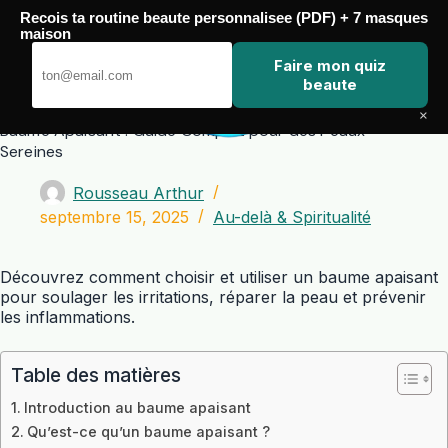
Passer
Recois ta routine beaute personnalisee (PDF) + 7 masques
au
maison
contenu
Zero Touch
Faire mon quiz
beaute
×
Baume Apaisant : Guide Complet pour des Peaux
Sereines
Rousseau Arthur
septembre 15, 2025
Au-delà & Spiritualité
Découvrez comment choisir et utiliser un baume apaisant
pour soulager les irritations, réparer la peau et prévenir
les inflammations.
Table des matières
Introduction au baume apaisant
Qu’est-ce qu’un baume apaisant ?