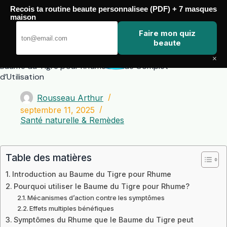
Passer
Recois ta routine beaute personnalisee (PDF) + 7 masques
au
maison
contenu
Zero Touch
Faire mon quiz
beaute
×
Baume du Tigre pour Rhume : Guide Complet
d’Utilisation
Rousseau Arthur
septembre 11, 2025
Santé naturelle & Remèdes
Table des matières
Introduction au Baume du Tigre pour Rhume
Pourquoi utiliser le Baume du Tigre pour Rhume?
Mécanismes d’action contre les symptômes
Effets multiples bénéfiques
Symptômes du Rhume que le Baume du Tigre peut